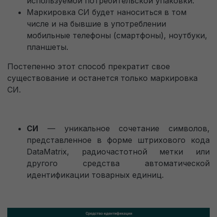
используемой потребительской упаковки.
Заявка на обратный звонок
Маркировка СИ будет наноситься в том
числе и на бывшие в употреблении
мобильные телефоны (смартфоны), ноутбуки,
Технические (обязательные)
Всегда активно
планшеты.
файлы cookie
Пользовательское соглашение на обработку
персональных данных
Технические (обязательные) файлы cookie
Постепенно этот способ прекратит свое
необходимы для корректного
существование и останется только маркировка
СИ.
функционирования сайта и не подлежат
Перезвоните мне
отключению. Эти файлы cookie не сохраняют
какую-либо информацию о пользователе и не
СИ
— уникальное сочетание символов,
передают её в сторонние аналитические
представленное в форме штрихового кода
системы.
DataMatrix, радиочастотной метки или
другого средства автоматической
Целевые (аналитические, рекламные)
идентификации товарных единиц.
файлы cookie
Аналитические файлы cookie используются для
оценки поведения пользователей на сайте. Эти