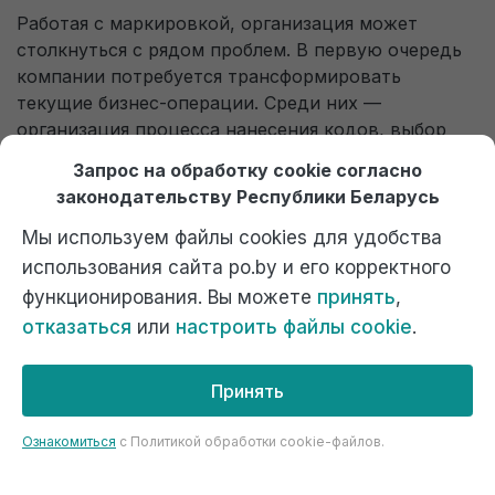
Работая с маркировкой, организация может
столкнуться с рядом проблем. В первую очередь
компании потребуется трансформировать
текущие бизнес-операции. Среди них —
организация процесса нанесения кодов, выбор
правильного EDI-провайдера для передачи
Запрос на обработку cookie согласно
электронных документов, интеграция в стадию
законодательству Республики Беларусь
отгрузки и приемки товара специального
оборудования (например, сканеров штрих-кодов
Мы используем файлы cookies для удобства
или терминалов сбора данных), а также
использования сайта po.by и его корректного
настройка соответствующего программного
функционирования. Вы можете
принять
,
обеспечения.
отказаться
или
настроить файлы cookie
.
Резюмируем сказанное
Принять
Маркировка товаров унифицированными
контрольными знаками и средствами
Ознакомиться
c Политикой обработки cookie-файлов.
идентификации несет определенную пользу для
всех участников рынка: государство сокращает