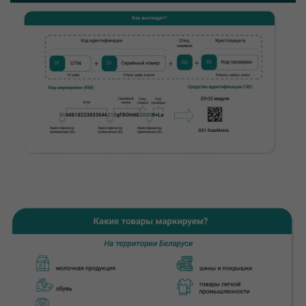
файлы cookie помогают понять, как
используется сайт, чтобы увеличить его
производительность и сделать функционал
сайта максимально удобным для пользователей.
Рекламные файлы cookie используются для
целей маркетинга и улучшения качества
рекламы. Эти файлы cookie помогают
обеспечить максимально высокую точность и
ценность содержания маркетинговых и
рекламных материалов для пользователей
сайта.