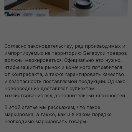
оформления заявки
Пользовательское соглашение на обработку
персональных данных
Только перезвоните мне, не отправляйте
доступ к 1С.
Перезвоните мне
Согласно законодательству, ряд производимых и
импортируемых на территорию Беларуси товаров
должны маркироваться. Официально это нужно,
На указанный E-mail будет отправлен доступ к 1С.
чтобы защитить рынок и конечного потребителя
от контрафакта, а также гарантировать качество
и безопасность поставляемой продукции. Однако
На телефон придет sms-код для подтверждения того, что
нововведение доставляет субъектам
Вы не робот.
хозяйствования ряд дополнительных сложностей.
В этой статье мы расскажем, что такое
Перезвоните мне для консультации. (по
маркировка, а также, как и в каком порядке
будням с 09:00 до 18:00)
необходимо маркировать товары.
Пользовательское соглашение на обработку
персональных данных