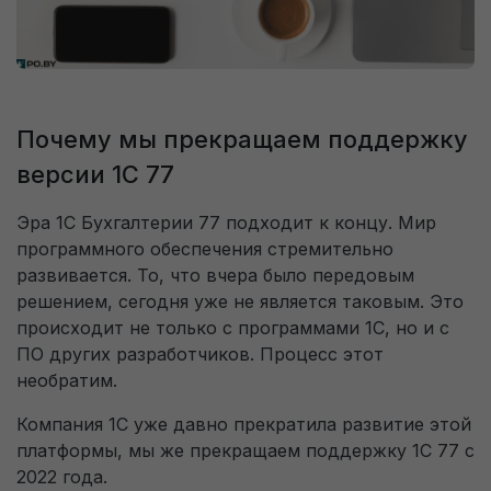
оформления заявки
Пользовательское соглашение на обработку
персональных данных
Только перезвоните мне, не отправляйте
доступ к 1С.
Перезвоните мне
Почему мы прекращаем поддержку
версии 1С 77
Эра 1С Бухгалтерии 77 подходит к концу. Мир
На указанный E-mail будет отправлен доступ к 1С.
программного обеспечения стремительно
развивается. То, что вчера было передовым
решением, сегодня уже не является таковым. Это
На телефон придет sms-код для подтверждения того, что
происходит не только с программами 1С, но и с
Вы не робот.
ПО других разработчиков. Процесс этот
необратим.
Перезвоните мне для консультации. (по
Компания 1С уже давно прекратила развитие этой
будням с 09:00 до 18:00)
платформы, мы же прекращаем поддержку 1С 77 с
Пользовательское соглашение на обработку
2022 года.
персональных данных