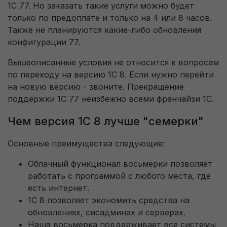
1С 77. Но заказать такие услуги можно будет
только по предоплате и только на 4 или 8 часов.
Целевые (аналитические, рекламные)
Также не планируются какие-либо обновления
файлы cookie
конфигурации 77.
Аналитические файлы cookie используются для
Вышеописанные условия не относится к вопросам
оценки поведения пользователей на сайте. Эти
по переходу на версию 1С 8. Если нужно перейти
файлы cookie помогают понять, как
на новую версию - звоните. Прекращение
используется сайт, чтобы увеличить его
поддержки 1С 77 неизбежно всеми франчайзи 1С.
производительность и сделать функционал
Чем версия 1С 8 лучше "семерки"
сайта максимально удобным для пользователей.
Рекламные файлы cookie используются для
Основные преимущества следующие:
целей маркетинга и улучшения качества
Облачный функционал восьмерки позволяет
рекламы. Эти файлы cookie помогают
работать с программой с любого места, где
обеспечить максимально высокую точность и
есть интернет.
ценность содержания маркетинговых и
1С 8 позволяет экономить средства на
рекламных материалов для пользователей
обновлениях, сисадминах и серверах.
Наша восьмерка поддерживает все системы
сайта.