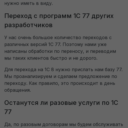
нужно иметь в виду.
Переход с программ 1С 77 других
разработчиков
У нас очень большое количество переходов с
Заявка на обратный звонок
различных версий 1С 77. Поэтому нами уже
написаны обработки по переносу, и переводим
мы таких клиентов быстро и не дорого.
Технические (обязательные)
Всегда активно
файлы cookie
Для перехода на 1С 8 нужно прислать нам базу 77.
Пользовательское соглашение на обработку
Мы проанализируем и сделаем предложение по
персональных данных
Технические (обязательные) файлы cookie
переходу. Как правило, это происходит в день
необходимы для корректного
обращения.
функционирования сайта и не подлежат
Перезвоните мне
отключению. Эти файлы cookie не сохраняют
Останутся ли разовые услуги по 1С
какую-либо информацию о пользователе и не
77
передают её в сторонние аналитические
системы.
Да, по разовым договорам мы будем обслуживать