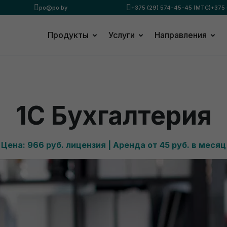
po@po.by
+375 (29) 574-45-45 (МТС)
+375 
Продукты
Услуги
Направления
мпании "Ждан" – 1С Франчайзи
1С Бухгалтерия
Цена: 966 руб. лицензия | Аренда от 45 руб. в месяц