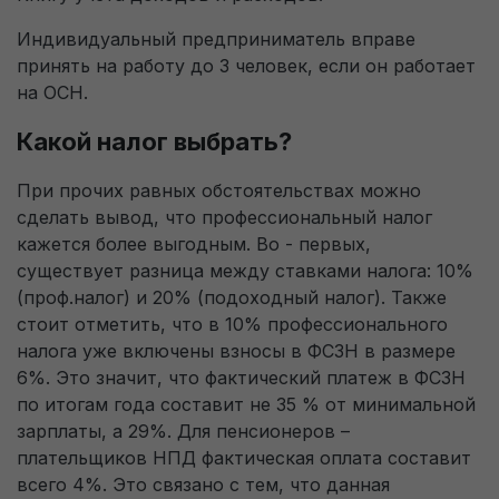
Технические (обязательные)
Всегда активно
файлы cookie
Индивидуальный предприниматель вправе
Пользовательское соглашение на обработку
персональных данных
принять на работу до 3 человек, если он работает
Технические (обязательные) файлы cookie
на ОСН.
необходимы для корректного
функционирования сайта и не подлежат
Перезвоните мне
Какой налог выбрать?
отключению. Эти файлы cookie не сохраняют
какую-либо информацию о пользователе и не
При прочих равных обстоятельствах можно
сделать вывод, что профессиональный налог
передают её в сторонние аналитические
кажется более выгодным. Во - первых,
системы.
существует разница между ставками налога: 10%
(проф.налог) и 20% (подоходный налог). Также
Целевые (аналитические, рекламные)
стоит отметить, что в 10% профессионального
файлы cookie
налога уже включены взносы в ФСЗН в размере
6%. Это значит, что фактический платеж в ФСЗН
Аналитические файлы cookie используются для
по итогам года составит не 35 % от минимальной
оценки поведения пользователей на сайте. Эти
зарплаты, а 29%. Для пенсионеров –
файлы cookie помогают понять, как
плательщиков НПД фактическая оплата составит
используется сайт, чтобы увеличить его
всего 4%. Это связано с тем, что данная