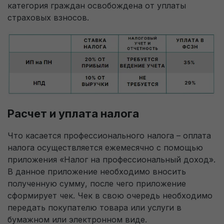
производительность и сделать функционал
категория граждан освобождена от уплаты
сайта максимально удобным для пользователей.
страховых взносов.
Рекламные файлы cookie используются для
целей маркетинга и улучшения качества
рекламы. Эти файлы cookie помогают
обеспечить максимально высокую точность и
ценность содержания маркетинговых и
рекламных материалов для пользователей
Расчет и уплата налога
сайта.
Что касается профессионального налога – оплата
налога осуществляется ежемесячно с помощью
приложения «Налог на профессиональный доход».
В данное приложение необходимо вносить
полученную сумму, после чего приложение
сформирует чек. Чек в свою очередь необходимо
передать покупателю товара или услуги в
бумажном или электронном виде.