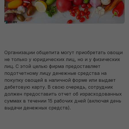
оформления заявки
Пользовательское соглашение на обработку
персональных данных
Только перезвоните мне, не отправляйте
доступ к 1С.
Перезвоните мне
Организации общепита могут приобретать овощи
не только у юридических лиц, но и у физических
На указанный E-mail будет отправлен доступ к 1С.
лиц. С этой целью фирма предоставляет
подотчетному лицу денежные средства на
покупку овощей в наличной форме или выдает
На телефон придет sms-код для подтверждения того, что
дебетовую карту. В свою очередь, сотрудник
Вы не робот.
должен предоставить отчет об израсходованных
суммах в течении 15 рабочих дней (включая день
выдачи денежных средств).
Перезвоните мне для консультации. (по
будням с 09:00 до 18:00)
Пользовательское соглашение на обработку
персональных данных