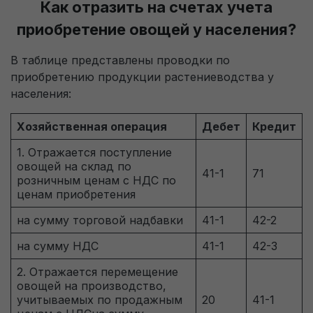
Как отразить на счетах учета
приобретение овощей у населения?
Технические (обязательные)
Всегда активно
файлы cookie
В таблице представлены проводки по
Пользовательское соглашение на обработку
приобретению продукции растениеводства у
персональных данных
Технические (обязательные) файлы cookie
населения:
необходимы для корректного
функционирования сайта и не подлежат
Перезвоните мне
Хозяйственная операция
Дебет
Кредит
отключению. Эти файлы cookie не сохраняют
1. Отражается поступление
какую-либо информацию о пользователе и не
овощей на склад по
41-1
71
передают её в сторонние аналитические
розничным ценам с НДС по
системы.
ценам приобретения
на сумму торговой надбавки
41-1
42-2
Целевые (аналитические, рекламные)
на сумму НДС
41-1
42-3
файлы cookie
2. Отражается перемещение
Аналитические файлы cookie используются для
овощей на производство,
оценки поведения пользователей на сайте. Эти
учитываемых по продажным
20
41-1