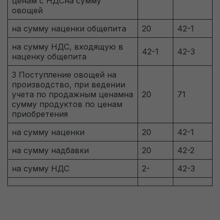
файлы cookie помогают понять, как
ценам с НДСна сумму
овощей
используется сайт, чтобы увеличить его
производительность и сделать функционал
на сумму наценки общепита
20
42-1
сайта максимально удобным для пользователей.
на сумму НДС, входящую в
42-1
42-3
наценку общепита
Рекламные файлы cookie используются для
целей маркетинга и улучшения качества
3 Поступление овощей на
производство, при ведении
рекламы. Эти файлы cookie помогают
учета по продажным ценамна
20
71
обеспечить максимально высокую точность и
сумму продуктов по ценам
приобретения
ценность содержания маркетинговых и
рекламных материалов для пользователей
на сумму наценки
20
42-1
сайта.
на сумму надбавки
20
42-2
на сумму НДС
2-
42-3