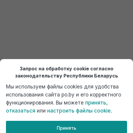
Онлайн курсы по 1С Ждан
На платформе Debet.by
Выбрать курс
Отдел продаж:
+375 (29) 574-45-45 (МТС)
,
Запрос на обработку cookie согласно
+375 (29) 674-45-45 (А1)
,
po@po.by
законодательству Республики Беларусь
Мы используем файлы cookies для удобства
использования сайта po.by и его корректного
функционирования. Вы можете
принять
,
отказаться
или
настроить файлы cookie
.
Официальный сайт компании "Ждан", 1С Франчайзи. г. Минск,
ул. Котовского, 9А к1, ком. 40. Почта: г.Минск, 220102, а/я 2.
Телефоны 017-320-45-45, факс 320-45-55.
Принять
Сайт разработан
studio WEB2B.by