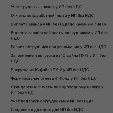
Учет трудовых книжек у ИП без НДС
Отчеты по заработной плате у ИП без НДС
Выплата аванса у ИП без НДС по наемным лицам
Выплата заработной платы сотрудникам у ИП без 
Подразделение
: Основное подразделение;
НДС
Должность
: создать (внутри должности
указать код должности по ОКРБ);
Расчет сотрудника при увольнении у ИП без НДС
Вид трудового договора
: выбрать
Заполнение и выгрузка из 1С файла ПУ-3 у ИП без 
подходящий из списка;
НДС
Вид занятости
: выбрать из списка;
Выгрузка из 1С файла ПУ-2 у ИП без НДС
Дата приема
: ввести дату приема;
Тип расчета заработной платы:
выбрать тип
Формирование отчета 4-Фонд у ИП без НДС
расчета “Часовая тарифная ставка” либо
Стандартные вычеты по подоходному налогу у 
“Оклад”.
ИП без НДС
Обращаем внимание на то, что «Дата»
Учет подарков сотрудникам у ИП без НДС
создания документа и «Дата приема» должны
Сведения о доходах для ИП без НДС
быть одинаковыми. Если вносятся остатки –