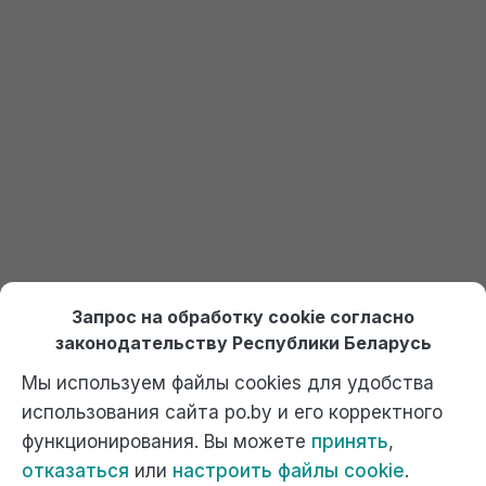
Получить доступ к 1С
Онлайн курсы по 1С Ждан
На платформе Debet.by
Выбрать курс
Отдел продаж:
+375 (29) 574-45-45 (МТС)
,
Запрос на обработку cookie согласно
+375 (29) 674-45-45 (А1)
,
po@po.by
законодательству Республики Беларусь
Мы используем файлы cookies для удобства
использования сайта po.by и его корректного
функционирования. Вы можете
принять
,
отказаться
или
настроить файлы cookie
.
Официальный сайт компании "Ждан", 1С Франчайзи. г. Минск,