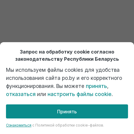
Сохранить моё имя и email в этом браузере для
последующих моих комментариев.
Запрос на обработку cookie согласно
законодательству Республики Беларусь
Подтвердите, что вы не робот
*
Мы используем файлы cookies для удобства
+
3
=
11
использования сайта po.by и его корректного
функционирования. Вы можете
принять
,
отказаться
или
настроить файлы cookie
.
Принять
Ознакомиться
c Политикой обработки cookie-файлов.
Продукты, услуги,новости