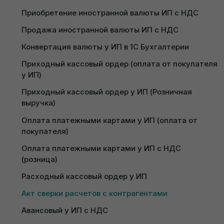
поставщиками товаров и услуг у ИП на ОСН с НДС 
Воспользуйтесь актуальной инструкцией:
оформления заявки
по оплате
Приобретение иностранной валюты ИП с НДС
Пользовательское соглашение на обработку
Формирование акта сверки с контрагентами – po.by
персональных данных
Ввод остатков по взаиморасчетам с 
Продажа иностранной валюты ИП с НДС
поставщиками у ИП с НДС по отгрузке
Для того, чтобы сформировать акт сверки с
Только перезвоните мне, не отправляйте
Конвертация валюты у ИП в 1С Бухгалтерии
доступ к 1С.
контрагентами, необходимо зайти или в раздел
Перезвоните мне
Ввод остатков по взаиморасчетам с 
Приходный кассовый ордер (оплата от покупателя 
«Покупки и продажи» или раздел PO.BY и выбрать
поставщиками товаров у ИП с НДС (суммовой 
у ИП)
документ
«Акт сверки расчетов с
учёт)
контрагентами»
.
Приходный кассовый ордер у ИП (Розничная 
Ввод остатков по расчетам с покупателями у ИП с 
выручка)
НДС по оплате
На указанный E-mail будет отправлен доступ к 1С.
Оплата платежными картами у ИП (оплата от 
Ввод остатков по расчетам с покупателями у ИП с 
покупателя)
НДС по отгрузке
На телефон придет sms-код для подтверждения того, что
Оплата платежными картами у ИП с НДС 
Ввод остатков по заработной плате у ИП с НДС
Вы не робот.
(розница)
Ввод остатков по расчётному счету и кассе у ИП 
Расходный кассовый ордер у ИП
с НДС
Перезвоните мне для консультации. (по
Акт сверки расчетов с контрагентами
Ввод остатков по НМА при помощи Помощника 
будням с 09:00 до 18:00)
ввода начальных остатков у ИП
Пользовательское соглашение на обработку
Авансовый у ИП с НДС
персональных данных