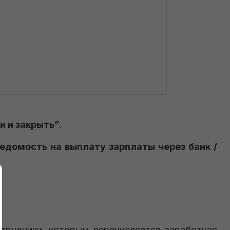
и и закрыть”
.
едомость на выплату зарплаты через банк /
трудники, которым перечисляется заработная