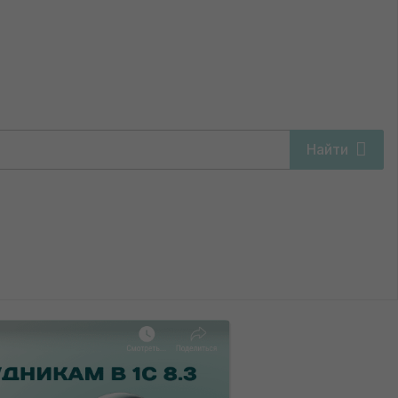
аемным лицам
Найти
ез НДС по наемным
м