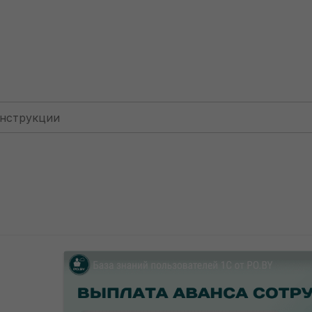
Для ИП: без НДС
Выплата аванса у ИП без НДС по н
ыплата аванса у ИП б
лица