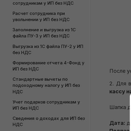
сотрудникам у ИП без НДС
Расчет сотрудника при 
увольнении у ИП без НДС
Заполнение и выгрузка из 1С 
файла ПУ-3 у ИП без НДС
Выгрузка из 1С файла ПУ-2 у ИП 
без НДС
Формирование отчета 4-Фонд у 
ИП без НДС
После у
Стандартные вычеты по 
2. Для 
подоходному налогу у ИП без 
кассу н
НДС
Учет подарков сотрудникам у 
Шапка д
ИП без НДС
Сведения о доходах для ИП без 
Дата:
да
НДС
Подраз