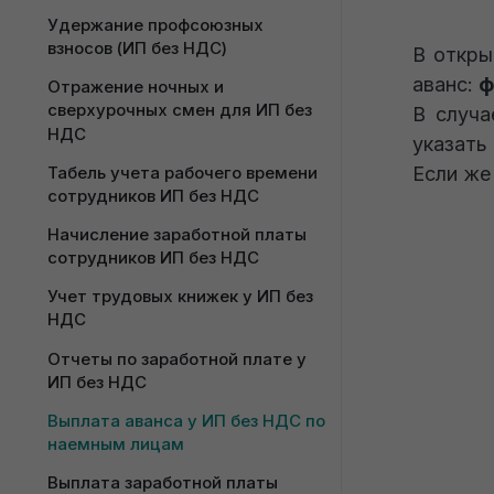
Заказ-наряд для ИП без НДС
Удержание профсоюзных 
Ответственное хранение для ИП 
взносов (ИП без НДС)
В откры
без НДС
аванс:
ф
Отражение ночных и 
Поступление дополнительных 
сверхурочных смен для ИП без 
В случа
расходов для ИП без НДС
НДС
указать
Номенклатура поставщика для 
Если ж
Табель учета рабочего времени 
ИП без НДС
сотрудников ИП без НДС
Учет возвратной тары у 
Начисление заработной платы 
покупателя для ИП без НДС
сотрудников ИП без НДС
Расценка товаров в опте для ИП 
Учет трудовых книжек у ИП без 
без НДС
НДС
Отчеты по заработной плате у 
ИП без НДС
Выплата аванса у ИП без НДС по 
наемным лицам
Выплата заработной платы 