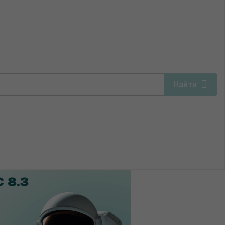
Найти
1С у ИП без НДС