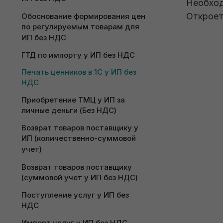
Ввод остатков по налогам у ИП 
Необход
количественно-суммового 
без НДС
Оплата платежными картами у 
Откроет
Обоснование формирования цен 
учета у ИП
ИП (розничная выручка)
по регулируемым товарам для 
Интеграция К5 Маг для 
ИП без НДС
Формирование акта сверки с 
количественно-суммового 
контрагентами
ГТД по импорту у ИП без НДС
учета у ИП без НДС
Авансовый отчет у ИП Без НДС
Печать ценников в 1С у ИП без 
Интеграция К5 Маг с 1С для 
НДС
суммового учета у ИП Без НДС
Приобретение ТМЦ у ИП за 
Работа с интеграцией Каффеста 
личные деньги (Без НДС)
в 1С Бухгалтерии 8 для ИП
Возврат товаров поставщику у 
Работа с интеграцией R-keeper 
ИП (количественно-суммовой 
для ИП
учет)
Возврат товаров поставщику 
(суммовой учет у ИП без НДС)
Поступление услуг у ИП без 
НДС
Импорт услуг у ИП без НДС