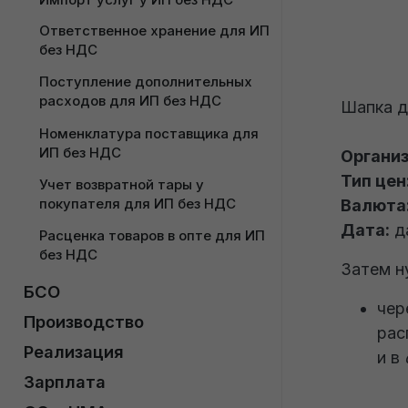
Ответственное хранение для ИП 
без НДС
Поступление дополнительных 
расходов для ИП без НДС
Шапка д
Номенклатура поставщика для 
ИП без НДС
Организ
Тип цен
Учет возвратной тары у 
покупателя для ИП без НДС
Валюта
Дата:
да
Расценка товаров в опте для ИП 
без НДС
Затем н
БСО
чер
Поступление БСО у ИП без НДС
Производство
рас
Производство (котловой способ) 
Ввод в эксплуатацию БСО у ИП 
Реализация
и в
у ИП без НДС
Без НДС
Оформление счета на оплату у 
Зарплата
ИП без НДС
Производство (позаказный 
Списание БСО (ИП Без НДС)
Производственный календарь 