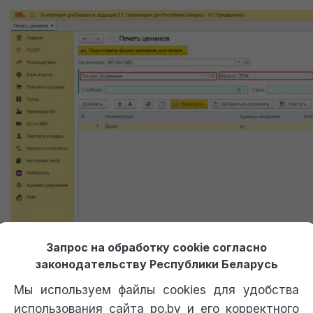
Получение пробного доступа к 1С
Запрос на обработку cookie согласно
Доступ к 1С придет сразу после оформления заявки
законодательству Республики Беларусь
Мы используем файлы cookies для удобства
Только перезвоните мне, не отправляйте доступ к 1С.
использования сайта po.by и его корректного