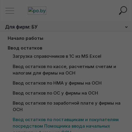
Главная
Для фирм: БУ
Ввод остатков по поставщик
Для фирм: БУ
Ввод остатков по
Начало работы
поставщикам и покупателям
Заполнение сведений об организации на ОСН
Ввод остатков
посредством Помощника
Загрузка справочников в 1С из MS Excel
Настройка учетной политики для фирмы на ОСН
Ввод остатков по кассе, расчетным счетам и 
Настройка переоценки валюты у фирмы на ОСН
ввода начальных остатков у
налогам для фирмы на ОСН
фирмы на ОСН
Ввод остатков по НМА у фирмы на ОСН
Ввод остатков по ОС у фирмы на ОСН
Ввод остатков по заработной плате у фирмы на 
Консультация по подключению
ОСН
"НейроДок"
Получение пробного доступа к
Ввод остатков по поставщикам и покупателям 
1С
посредством Помощника ввода начальных 
Доступ к 1С придет сразу после