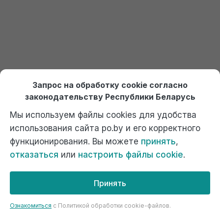
Продукты, услуги,новости
Сайт компании "Ждан"
Перейти на главную
Запрос на обработку cookie согласно
Еще не установлена 1С?
законодательству Республики Беларусь
Закажите пробный доступ
Мы используем файлы cookies для удобства
использования сайта po.by и его корректного
функционирования. Вы можете
принять
,
Получить доступ к 1С
отказаться
или
настроить файлы cookie
.
Онлайн курсы по 1С Ждан
Принять
На платформе Debet.by
Ознакомиться
c Политикой обработки cookie-файлов.