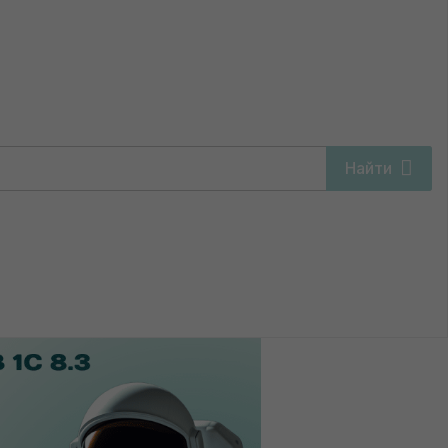
Н
Найти
у фирмы на УСН