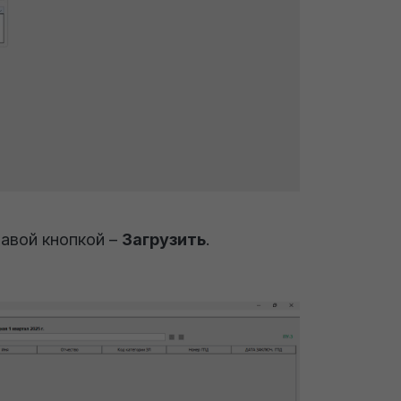
равой кнопкой –
Загрузить
.