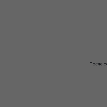
сотрудника из отпуска у фирмы 
на УСН
После с