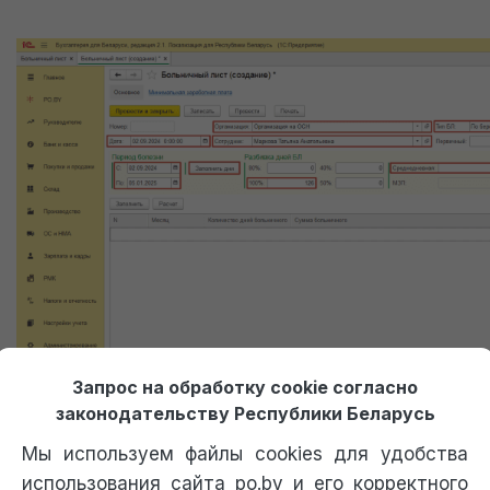
Получение пробного доступа к 1С
Запрос на обработку cookie согласно
Доступ к 1С придет сразу после оформления заявки
законодательству Республики Беларусь
Мы используем файлы cookies для удобства
Только перезвоните мне, не отправляйте доступ к 1С.
использования сайта po.by и его корректного