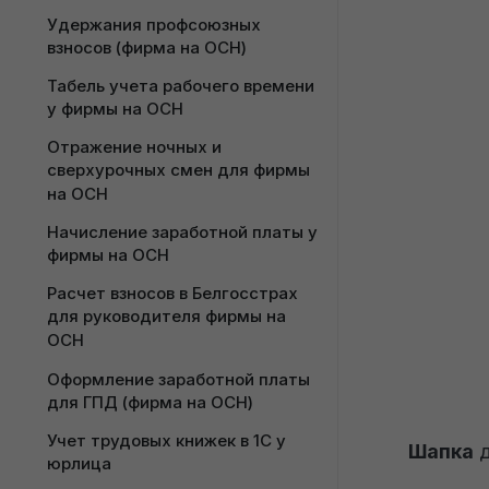
ОСН
поставщика для фирмы на ОСН
фирмы на ОСН
Удержания профсоюзных 
взносов (фирма на ОСН)
Заказ-наряд на СТО для фирмы 
Поступление дополнительных 
на ОСН
расходов для фирмы на ОСН
Табель учета рабочего времени 
у фирмы на ОСН
Перемещение товара для 
Номенклатура поставщика для 
фирмы на ОСН
фирмы на ОСН
Отражение ночных и 
сверхурочных смен для фирмы 
Расценка товаров в опте для 
на ОСН
фирмы на ОСН
Начисление заработной платы у 
Учет возвратной тары у 
фирмы на ОСН
покупателя для фирмы на ОСН
Расчет взносов в Белгосстрах 
Ценообразование медицинских 
для руководителя фирмы на 
товаров у фирмы на ОСН
ОСН
Оформление заработной платы 
для ГПД (фирма на ОСН)
Учет трудовых книжек в 1С у 
Шапка
д
юрлица