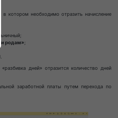
, в котором необходимо отразить начисление
льничный;
 и родам»
;
.
е «разбивка дней» отразится количество дней
льной заработной платы путем перехода по