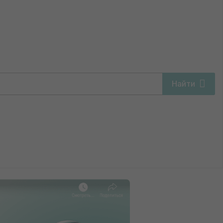
дам в 1С
Найти
еменности и родам в