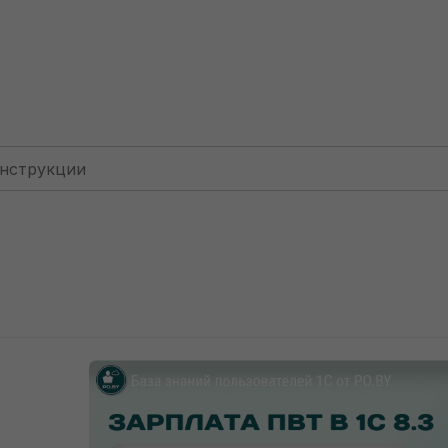
Для фирм: БУ
Больничный лист по беременности и ро
льничный лист по бер
1С