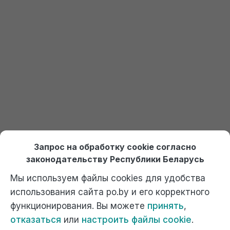
Получить доступ к 1С
Онлайн курсы по 1С Ждан
На платформе Debet.by
Выбрать курс
Отдел продаж:
+375 (29) 574-45-45 (МТС)
,
Запрос на обработку cookie согласно
+375 (29) 674-45-45 (А1)
,
po@po.by
законодательству Республики Беларусь
Мы используем файлы cookies для удобства
использования сайта po.by и его корректного
функционирования. Вы можете
принять
,
отказаться
или
настроить файлы cookie
.
Официальный сайт компании "Ждан", 1С Франчайзи. г. Минск,
ул. Котовского, 9А к1, ком. 40. Почта: г.Минск, 220102, а/я 2.