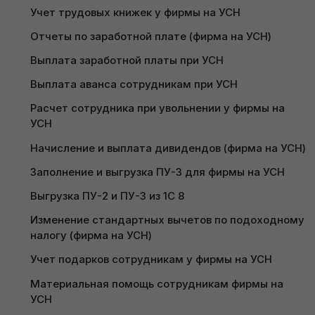
Учет трудовых книжек у фирмы на УСН
Отчеты по заработной плате (фирма на УСН)
Выплата заработной платы при УСН
Выплата аванса сотрудникам при УСН
Расчет сотрудника при увольнении у фирмы на 
УСН
В открывшемся журнале документов
«Больничный лист»
необходимо нажать кнопку
Начисление и выплата дивидендов (фирма на УСН)
«Создать»
:
Заполнение и выгрузка ПУ-3 для фирмы на УСН
Выгрузка ПУ-2 и ПУ-3 из 1С 8
Изменение стандартных вычетов по подоходному 
налогу (фирма на УСН)
Учет подарков сотрудникам у фирмы на УСН
Материальная помощь сотрудникам фирмы на 
УСН