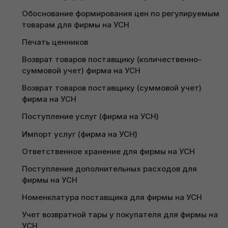
В открытой обработке можно сразу переходить
(фирма на УСН)
УСН)
на вкладку «Настройки» для заполнения основных
Обоснование формирования цен по регулируемым 
Оплата платежными картами (розница) (фирма на 
Работа с интеграцией кассы К5 Маг через 
товарам для фирмы на УСН
параметров загрузки:
УСН)
программную кассу (суммовой учет) (фирма на 
Печать ценников
Реквизит
: наименование граф Вашего
УСН)
Формирование акта сверки с контрагентами 
документа (шапка табличной части
Возврат товаров поставщику (количественно-
(фирма на УСН)
Интеграция Caffesta с 1С через личный кабинет 
накладной Excel);
суммовой учет) фирма на УСН
(фирма на УСН)
Авансовый отчет (фирма на УСН)
Режим загрузки
: позволяет устанавливать
Возврат товаров поставщику (суммовой учет) 
Интеграция R-keeper (фирма на УСН)
необходимое значение для всех позиций
фирма на УСН
реквизита. Пример: к реквизиту «Ставка
Поступление услуг (фирма на УСН)
НДС» можно установить значение «20%». И
значение 20% отразится в каждой товарной
Импорт услуг (фирма на УСН)
позиции накладной;
Ответственное хранение для фирмы на УСН
№ колонки
: номера столбцов документа
EXCEL (не накладной в документе EXCEL).
Поступление дополнительных расходов для 
фирмы на УСН
Номенклатура поставщика для фирмы на УСН
Учет возвратной тары у покупателя для фирмы на 
УСН