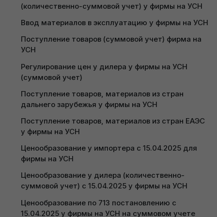
обработки нужно нажать на зелёный значок
Оплата поставщику в у.е. – Покупка с 
(количественно-суммовой учет) у фирмы на УСН
Интеграцией кассы iKassa через личный кабинет 
“Excel”
:
перечислением
(суммовой учет) (фирма на УСН)
Ввод материалов в эксплуатацию у фирмы на УСН
Получить пробный доступ
Оплата от покупателя в у.е. – Продажа с 
Интеграция кассы iKassa через ЛК (кол-суммовой 
Поступление товаров (суммовой учет) фирма на 
перечислением
учет) (фирма на УСН)
УСН
Покупка иностранной валюты (фирма на УСН)
Работа с интеграцией кассы Webkassa/Альфа-
Регулирование цен у дилера у фирмы на УСН 
касса через личный кабинет (суммовой учет) 
Продажа иностранной валюты (фирма на УСН)
(суммовой учет)
(фирма на УСН)
Прочие расчеты в у.е. при УСН
Поступление товаров, материалов из стран 
Работа с интеграцией кассы Webkassa/Альфа-
дальнего зарубежья у фирмы на УСН
Конверсия иностранной валюты (фирма на УСН)
касса через личный кабинет (количественно-
суммовой учет) (фирма на УСН)
Поступление товаров, материалов из стран ЕАЭС 
Кредиты и займы у фирмы на УСН
у фирмы на УСН
Интеграция кассы Titan Retail через приложение 
Приходный кассовый ордер (оплата от 
(суммовой учет) (фирма на УСН)
Ценообразование у импортера с 15.04.2025 для 
покупателя) (фирма на УСН)
фирмы на УСН
Работа с интеграцией кассы Titan Retail через 
Приходный кассовый ордер (Розница) (фирма на 
приложение (количественно-суммовой учет) 
Ценообразование у дилера (количественно-
УСН)
Подготовка файла Excel к загрузке и
(фирма на УСН)
суммовой учет) с 15.04.2025 у фирмы на УСН
Расходный кассовый ордер (фирма на УСН)
настройка обработки
Работа с интеграцией К5 Маг через программную 
Ценообразование по 713 постановлению с 
Оплата платежными картами (от покупателя) 
кассу (количественно-суммовой учет) (фирма на 
15.04.2025 у фирмы на УСН на суммовом учете