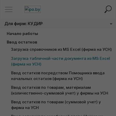
Главная
Для фирм: КУДИР
Загрузка табличной част
Для фирм: КУДИР
Загрузка табличной части
Начало работы
документа из MS Excel
Заполнение сведений об организации на УСН
Ввод остатков
(фирма на УСН)
Загрузка справочников из MS Excel (фирма на УСН)
Настройка учетной политики у фирмы на УСН
Загрузка табличной части документа из MS Excel 
Настройка переоценки валюты у фирмы на УСН
(фирма на УСН)
Ввод остатков посредством Помощника ввода 
начальных остатков (фирма на УСН)
Ввод остатков по товарам, материалам 
Консультация по подключению
(количественно-суммовой учет) у фирмы на УСН
"НейроДок"
Ввод остатков по товарам (суммовой учет) у 
Получение пробного доступа к
фирма на УСН
1С
Доступ к 1С придет сразу после