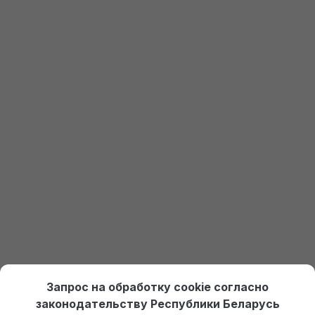
Еще не установлена 1С?
Закажите пробный доступ
Получить доступ к 1С
Онлайн курсы по 1С Ждан
На платформе Debet.by
Выбрать курс
Отдел продаж:
+375 (29) 574-45-45 (МТС)
,
Запрос на обработку cookie согласно
+375 (29) 674-45-45 (А1)
,
po@po.by
законодательству Республики Беларусь