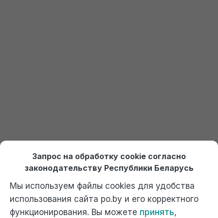
Закажите пробный доступ
Получить доступ к 1С
Онлайн курсы по 1С Ждан
На платформе Debet.by
Выбрать курс
Отдел продаж:
+375 (29) 574-45-45 (МТС)
,
Запрос на обработку cookie согласно
+375 (29) 674-45-45 (А1)
,
po@po.by
законодательству Республики Беларусь
Мы используем файлы cookies для удобства
использования сайта po.by и его корректного
функционирования. Вы можете
принять
,