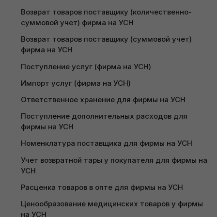
Формирование акта сверки с контрагентами 
Возврат товаров поставщику (количественно-
(фирма на УСН)
Интеграция Caffesta с 1С через личный кабинет 
суммовой учет) фирма на УСН
Получить пробный доступ
(фирма на УСН)
Авансовый отчет (фирма на УСН)
Возврат товаров поставщику (суммовой учет) 
Интеграция R-keeper (фирма на УСН)
фирма на УСН
Поступление услуг (фирма на УСН)
Импорт услуг (фирма на УСН)
Ответственное хранение для фирмы на УСН
Поступление дополнительных расходов для 
фирмы на УСН
Номенклатура поставщика для фирмы на УСН
Далее необходимо перейти к заполнению шапки
документа:
Учет возвратной тары у покупателя для фирмы на 
УСН
Вид операции:
Покупка, комиссия;
Расценка товаров в опте для фирмы на УСН
Дата:
дата накладной;
Склад:
выбрать склад с типом оптовый;
Ценообразование медицинских товаров у фирмы 
Зачет аванса:
не зачитывать
;
на УСН