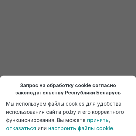
Получить доступ к 1С
Онлайн курсы по 1С Ждан
На платформе Debet.by
Выбрать курс
Отдел продаж:
+375 (29) 574-45-45 (МТС)
,
Запрос на обработку cookie согласно
+375 (29) 674-45-45 (А1)
,
po@po.by
законодательству Республики Беларусь
Мы используем файлы cookies для удобства
использования сайта po.by и его корректного
функционирования. Вы можете
принять
,
отказаться
или
настроить файлы cookie
.
Официальный сайт компании "Ждан", 1С Франчайзи. г. Минск,
ул. Котовского, 9А к1, ком. 40. Почта: г.Минск, 220102, а/я 2.