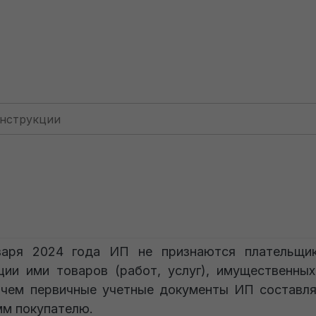
Для ИП: с НДС (до 2024 г.)
Книга учета НДС у ИП (по 
Книга учета НДС у 
инструкция неактуальна.
варя 2024 года ИП не признаются плательщик
ции ими товаров (работ, услуг), имущественны
 чем первичные учетные документы ИП составл
мм покупателю.