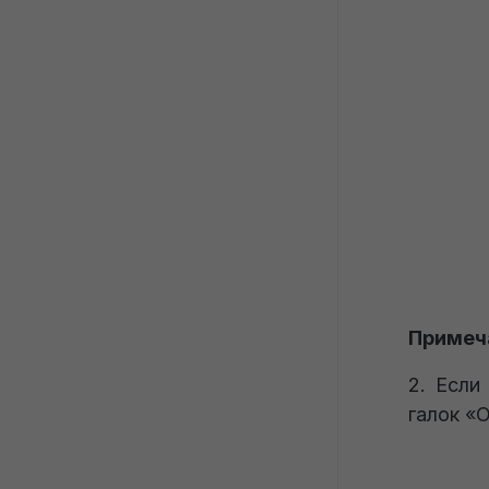
Примеча
2. Если
галок «