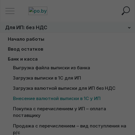
Главная
Для ИП: без НДС
Внесение валютной выпис
Для ИП: без НДС
Внесение валютной выписки
Начало работы
в 1С у ИП
Заполнение сведений об Индивидуальном 
Ввод остатков
предпринимателе
Загрузка справочников из файла Эксель
Банк и касса
Настройка учетной политики для ИП в 1С
Выгрузка файла выписки из банка
Загрузка табличной части документа из файла 
Эксель
Настройка переоценки валюты у ИП без НДС
Загрузка выписки в 1С для ИП
Ввод остатков по ТМЦ у ИП (количественно-
Загрузка валютной выписки для ИП без НДС
суммовой учет)
Внесение валютной выписки в 1С у ИП
Ввод остатков по товарам (суммовой учет, ИП Без 
Консультация по подключению
НДС)
Покупка с перечислением у ИП – оплата 
"НейроДок"
поставщику
Ввод остатков по расчетам с покупателями (ИП 
Получение пробного доступа к
Без НДС по оплате)
Продажа с перечислением – вид поступления на 
1С
р/с
Доступ к 1С придет сразу после