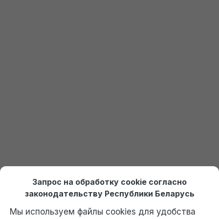
Еще не установлена 1С?
Закажите пробный доступ
Получить доступ к 1С
Онлайн курсы по 1С Ждан
На платформе Debet.by
Выбрать курс
Отдел продаж:
+375 (29) 574-45-45 (МТС)
,
Запрос на обработку cookie согласно
+375 (29) 674-45-45 (А1)
,
po@po.by
законодательству Республики Беларусь
Мы используем файлы cookies для удобства