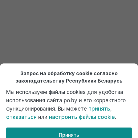
Онлайн курсы по 1С Ждан
На платформе Debet.by
Выбрать курс
Отдел продаж:
+375 (29) 574-45-45 (МТС)
,
Запрос на обработку cookie согласно
+375 (29) 674-45-45 (А1)
,
po@po.by
законодательству Республики Беларусь
Мы используем файлы cookies для удобства
использования сайта po.by и его корректного
функционирования. Вы можете
принять
,
отказаться
или
настроить файлы cookie
.
Официальный сайт компании "Ждан", 1С Франчайзи. г. Минск,
ул. Котовского, 9А к1, ком. 40. Почта: г.Минск, 220102, а/я 2.
Телефоны 017-320-45-45, факс 320-45-55.
Принять