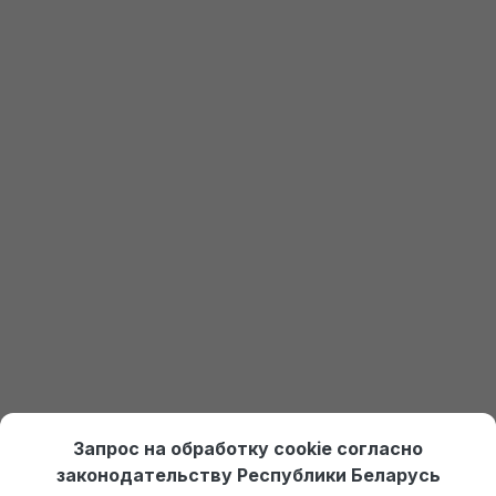
Еще не установлена 1С?
Закажите пробный доступ
Получить доступ к 1С
Онлайн курсы по 1С Ждан
На платформе Debet.by
Выбрать курс
Отдел продаж:
+375 (29) 574-45-45 (МТС)
,
Запрос на обработку cookie согласно
+375 (29) 674-45-45 (А1)
,
po@po.by
законодательству Республики Беларусь