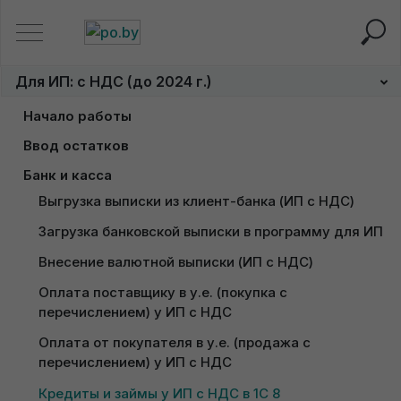
Главная
Для ИП: с НДС (до 2024 г.)
Кредиты и займы
Для ИП: с НДС (до 2024 г.)
Кредиты и займы у ИП с
Начало работы
НДС в 1С 8
Заполнение сведений об ИП с НДС
Ввод остатков
Загрузка товаров/материалов из Excel у ИП
Настройка учётной политики у ИП с НДС
Банк и касса
Выгрузка выписки из клиент-банка (ИП с НДС)
Загрузки в программу из Excel
Настройка переоценки валюты у ИП в 1С
Данная инструкция неактуальна.
Загрузка банковской выписки в программу для ИП
Ввод остатков по товарам, материалам (кол-
суммовой учет, ИП по отгрузке с НДС)
С 1 января 2024 года ИП не признаются
Внесение валютной выписки (ИП с НДС)
плательщиками налога на добавленную стоимость
Ввод остатков по товарам, материалам (кол-
Оплата поставщику в у.е. (покупка с 
при реализации ими товаров (работ, услуг),
суммовой учет, ИП по оплате с НДС)
перечислением) у ИП с НДС
Консультация по подключению
имущественных прав на территории Республики
Ввод остатков по товарам (суммовой учет) у ИП с 
"НейроДок"
Беларусь, в связи с чем первичные учетные
Оплата от покупателя в у.е. (продажа с 
НДС
Получение пробного доступа к
документы ИП составляют без выделения сумм
перечислением) у ИП с НДС
1С
НДС и предъявления этих сумм покупателю.
Ввод остатков по взаиморасчетам с 
Кредиты и займы у ИП с НДС в 1С 8
Доступ к 1С придет сразу после