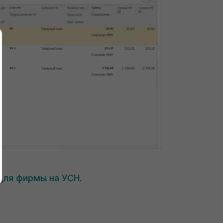
для фирмы на УСН
.