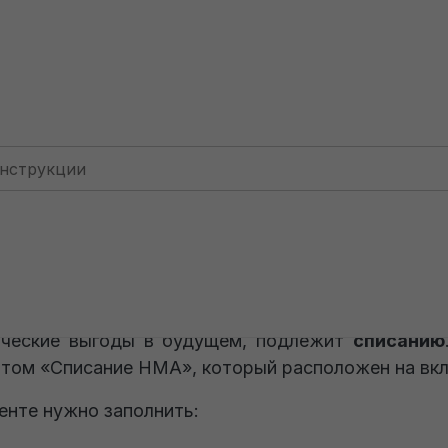
Для фирм: КУДИР
Списание НМА у фирмы на УСН
Списание НМА у 
ость
нематериального
актива
, который выбыв
ические выгоды в будущем, подлежит
списанию
том «Списание НМА», который расположен на вк
енте нужно заполнить: