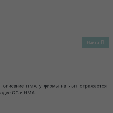
Найти
фирмы на УСН
ает или не способен приносить организации
. Списание НМА у фирмы на УСН отражается
ладке ОС и НМА.