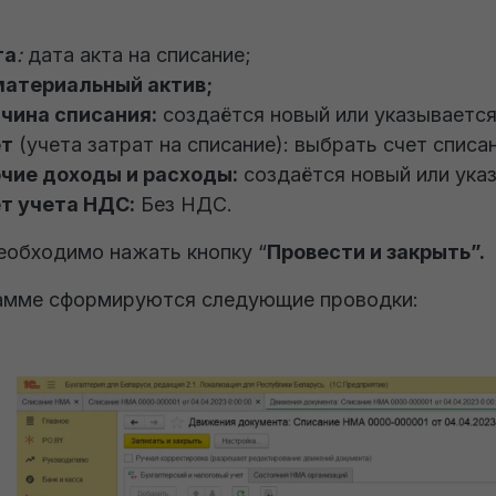
та
:
дата акта на списание;
атериальный актив;
чина списания:
создаётся новый или указываетс
ет
(учета затрат на списание): выбрать счет списа
чие доходы и расходы:
создаётся новый или ука
т учета НДС:
Без НДС.
еобходимо нажать кнопку “
Провести и закрыть”.
амме сформируются следующие проводки: