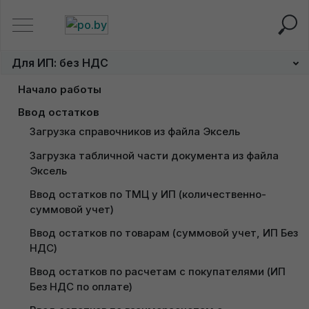
Главная
Для ИП: без НДС
Ввод остатков по расчет
Для ИП: без НДС
Ввод остатков по
Начало работы
расчетному счету и кассе у
Заполнение сведений об Индивидуальном 
Ввод остатков
предпринимателе
ИП Без НДС
Загрузка справочников из файла Эксель
Настройка учетной политики для ИП в 1С
Загрузка табличной части документа из файла 
Эксель
Настройка переоценки валюты у ИП без НДС
Ввод остатков по ТМЦ у ИП (количественно-
суммовой учет)
Ввод остатков по товарам (суммовой учет, ИП Без 
Консультация по подключению
НДС)
"НейроДок"
Ввод остатков по расчетам с покупателями (ИП 
Получение пробного доступа к
Без НДС по оплате)
1С
Доступ к 1С придет сразу после