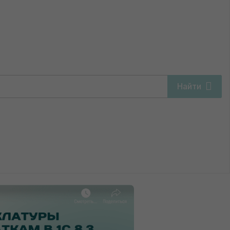
достающим остаткам у фирмы на УСН
Найти
енклатуры по
м у фирмы на УСН