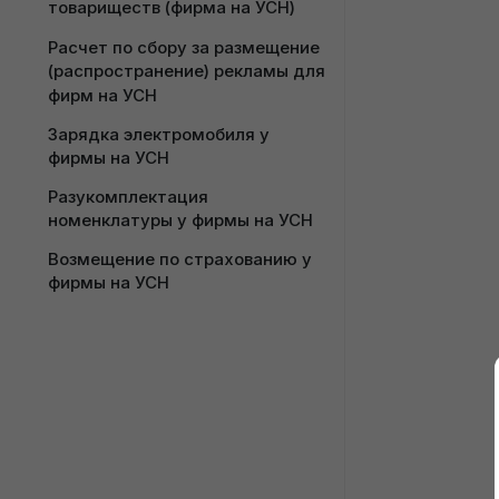
товариществ (фирма на УСН)
УСН
Расчет по сбору за размещение 
Выплата аванса сотрудникам 
(распространение) рекламы для 
при УСН
фирм на УСН
Расчет сотрудника при 
Зарядка электромобиля у 
увольнении у фирмы на УСН
фирмы на УСН
Начисление и выплата 
Разукомплектация 
дивидендов (фирма на УСН)
номенклатуры у фирмы на УСН
Заполнение и выгрузка ПУ-3 для 
Возмещение по страхованию у 
фирмы на УСН
фирмы на УСН
Выгрузка ПУ-2 и ПУ-3 из 1С 8
Изменение стандартных 
вычетов по подоходному налогу 
(фирма на УСН)
Учет подарков сотрудникам у 
фирмы на УСН
Материальная помощь 