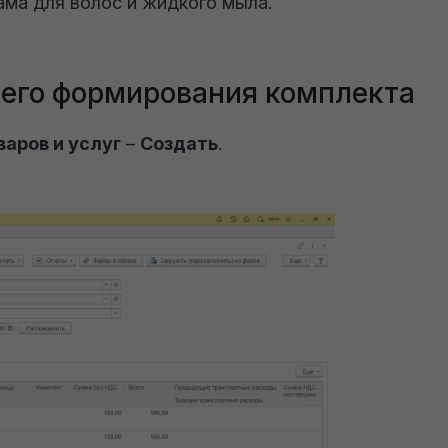
ама для волос и жидкого мыла.
его формирования комплекта
аров и услуг
–
Создать
.