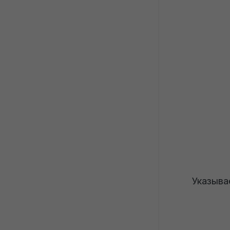
сотрудника из отпуска у фирмы 
на УСН
Указыва