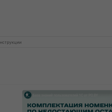
Для фирм: КУДИР
Комплектация номенклатуры по не
Комплектация ном
недостающим остатка