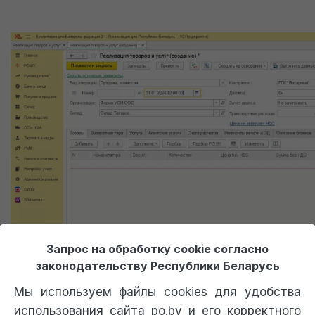
Получение пробного доступа к 1С
Запрос на обработку cookie согласно
Доступ к 1С придет сразу после оформления заявки
законодательству Республики Беларусь
Мы используем файлы cookies для удобства
Только перезвоните мне, не отправляйте доступ к 1С.
использования сайта po.by и его корректного