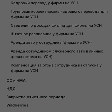
Кадровый перевод у фирмы на УСН
Групповая корректировка кадрового перевода для 
фирмы на УСН
Сведения о доходах физлиц для фирмы на УСН
Штатное расписание у фирмы на УСН
Аренда авто у сотрудника (фирма на УСН)
Аренда сотрудником служебного авто в личных 
целях (фирма на УСН)
Компенсация за отзыв сотрудника из отпуска у 
фирмы на УСН
Дата
: начало месяца, с которого
ОС и НМА
применяется вычет;
Поступление основных средств у фирмы на УСН
Месяц
: месяц с которого начинается
НДС
применение вычетов;
Настройка работы с ЭСЧФ у фирмы на УСН
Принятие к учету основных средств при УСН
Закрытие отчетного периода
Вычеты на детей:
если у сотрудника есть
Закрытие месяца у фирмы на УСН
Создание ЭСЧФ на импорт по Заявлению о ввозе у 
Начисление амортизации ОС и НМА у фирмы на 
Wildberries
дети или иждивенцы, то нужно поставить
фирмы на УСН
УСН
галку
«Изменить вычеты на детей»
и