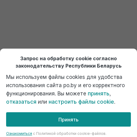
Онлайн курсы по 1С Ждан
На платформе Debet.by
Выбрать курс
Отдел продаж:
+375 (29) 574-45-45 (МТС)
,
Запрос на обработку cookie согласно
+375 (29) 674-45-45 (А1)
,
po@po.by
законодательству Республики Беларусь
Мы используем файлы cookies для удобства
использования сайта po.by и его корректного
функционирования. Вы можете
принять
,
отказаться
или
настроить файлы cookie
.
Официальный сайт компании "Ждан", 1С Франчайзи. г. Минск,
ул. Котовского, 9А к1, ком. 40. Почта: г.Минск, 220102, а/я 2.
Телефоны 017-320-45-45, факс 320-45-55.
Принять
Сайт разработан
studio WEB2B.by
Ознакомиться
c Политикой обработки cookie-файлов.