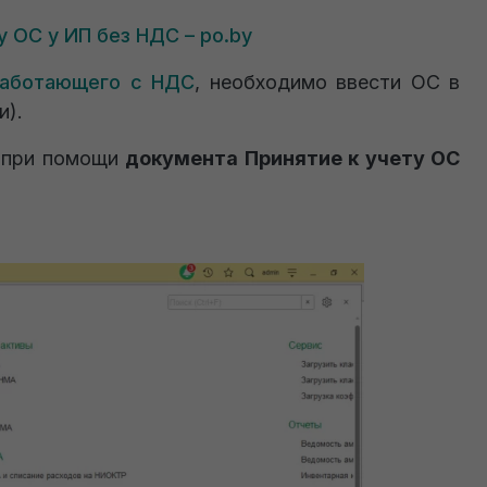
у ОС у ИП без НДС – po.by
работающего с НДС
, необходимо ввести ОС в
и).
я при помощи
документа Принятие к учету ОС