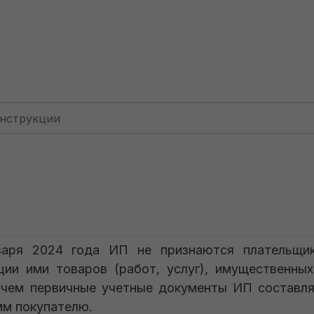
Для ИП: с НДС (до 2024 г.)
Принятие к учету ОС у ИП
Принятие к учету 
инструкция неактуальна.
варя 2024 года ИП не признаются плательщик
ции ими товаров (работ, услуг), имущественны
 чем первичные учетные документы ИП составл
мм покупателю.