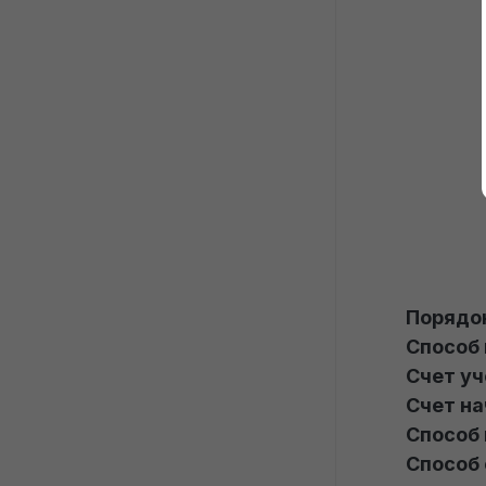
НДС)
НДС
Комплектация номенклатуры по 
Загрузка из 1С в ПУ-2 и ПУ-3 у 
недостающим остаткам у ИП с 
ИП НДС
НДС
Формирование отчета 4-Фонд у 
ИП в 1С
Формирование отчета в 
Белгосстрах (ИП с НДС)
Порядок
Способ 
Счет уч
Счет на
Способ 
Способ