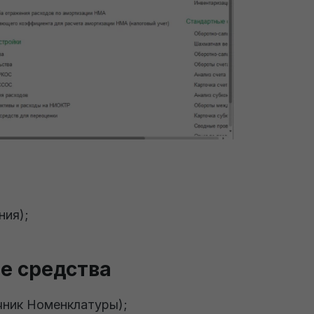
ния);
е средства
чник Номенклатуры);