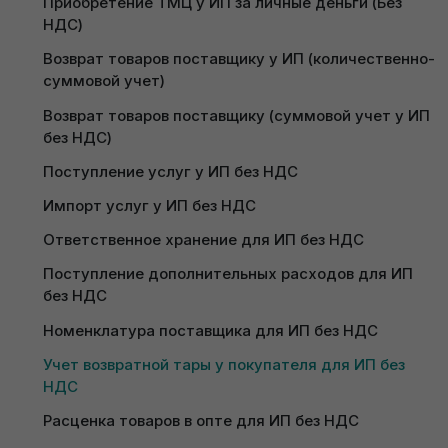
тары
Работа с интеграцией R-keeper для ИП
Приобретение ТМЦ у ИП за личные деньги (Без 
НДС)
Для настройки признака учета возвратной тары
Получить пробный доступ
Возврат товаров поставщику у ИП (количественно-
обратитесь на Линию консультаций
суммовой учет)
1С:Бухгалтерия 8.3 PO.BY.
Возврат товаров поставщику (суммовой учет у ИП 
без НДС)
Поступление услуг у ИП без НДС
Поступление многооборотной
Импорт услуг у ИП без НДС
тары
Ответственное хранение для ИП без НДС
Учет возвратной тары у покупателя ведется за
Поступление дополнительных расходов для ИП 
балансом: на счетах
018.1
(“Многооборотная тара
без НДС
полученная”) и
018.2
(“Многооборотная тара
Номенклатура поставщика для ИП без НДС
переданная”).
Учет возвратной тары у покупателя для ИП без 
Для отражения поступления товара вместе с
НДС
многооборотной тарой необходимо оформить
документ
Поступление товаров и услуг
(вкладка
Расценка товаров в опте для ИП без НДС
Покупки и продажи).