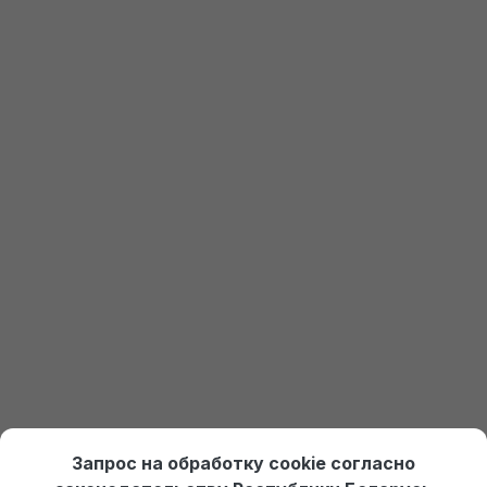
Перейти на главную
Еще не установлена 1С?
Закажите пробный доступ
Получить доступ к 1С
Онлайн курсы по 1С Ждан
На платформе Debet.by
Выбрать курс
Отдел продаж:
+375 (29) 574-45-45 (МТС)
,
Запрос на обработку cookie согласно
+375 (29) 674-45-45 (А1)
,
po@po.by