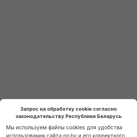
Еще не установлена 1С?
Закажите пробный доступ
Получить доступ к 1С
Онлайн курсы по 1С Ждан
На платформе Debet.by
Выбрать курс
Отдел продаж:
+375 (29) 574-45-45 (МТС)
,
Запрос на обработку cookie согласно
+375 (29) 674-45-45 (А1)
,
po@po.by
законодательству Республики Беларусь
Мы используем файлы cookies для удобства
использования сайта po.by и его корректного