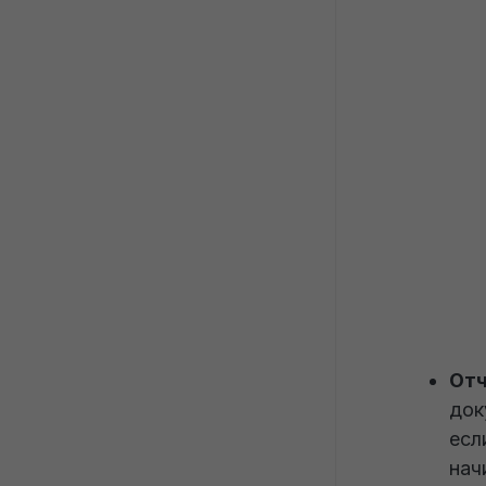
От
док
есл
нач