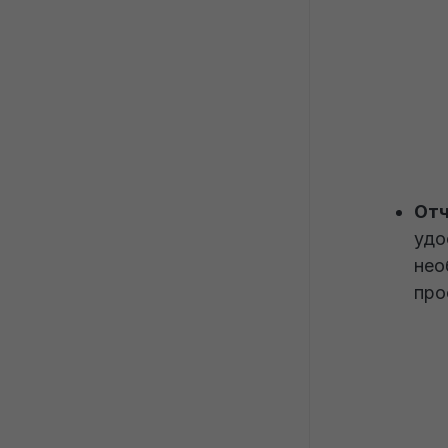
От
удо
нео
про