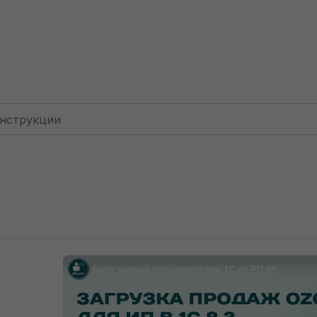
Для ИП: без НДС
Загрузка продаж Озон по месяцам (
грузка продаж Озон по
USD) для ИП