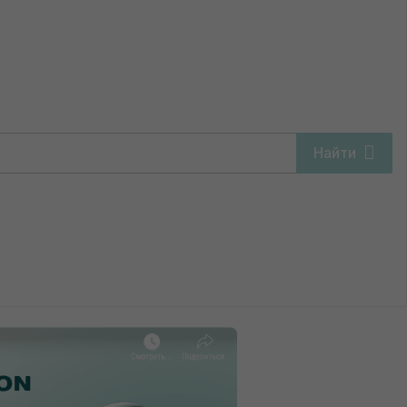
договор в USD) для ИП без НДС
Найти
 месяцам (договор в
 без НДС