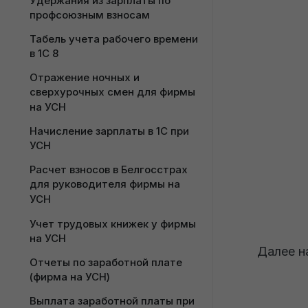
фирмы на УСН
Удержания из зарплаты по 
фирмы на УСН
профсоюзным взносам
Поступление дополнительных 
Табель учета рабочего времени 
расходов для фирмы на УСН
в 1С 8
Номенклатура поставщика для 
Отражение ночных и 
фирмы на УСН
сверхурочных смен для фирмы 
на УСН
Учет возвратной тары у 
покупателя для фирмы на УСН
Начисление зарплаты в 1С при 
УСН
Расценка товаров в опте для 
фирмы на УСН
Расчет взносов в Белгосстрах 
для руководителя фирмы на 
Ценообразование медицинских 
УСН
товаров у фирмы на УСН
Учет трудовых книжек у фирмы 
на УСН
Далее н
Отчеты по заработной плате 
(фирма на УСН)
Выплата заработной платы при 