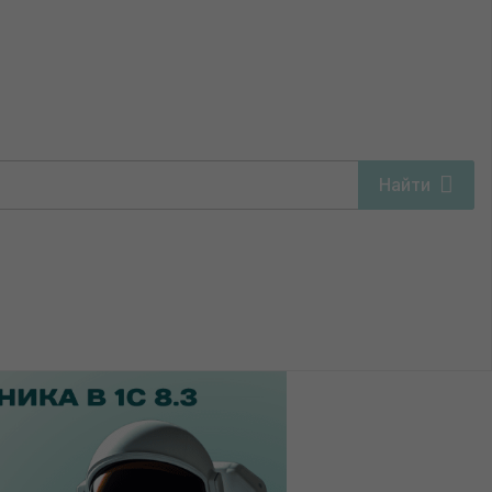
на УСН)
Найти
ика (фирма на УСН)