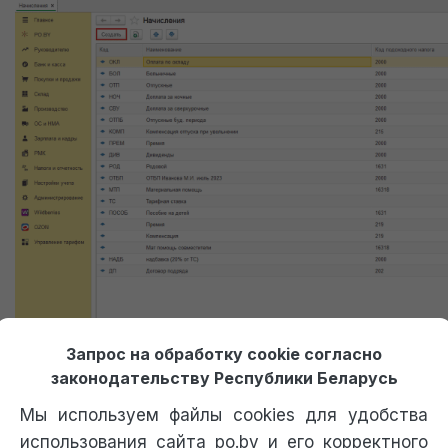
Получение пробного доступа к 1С
Запрос на обработку cookie согласно
Доступ к 1С придет сразу после оформления заявки
законодательству Республики Беларусь
Мы используем файлы cookies для удобства
Только перезвоните мне, не отправляйте доступ к 1С.
использования сайта po.by и его корректного