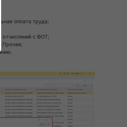
ьная оплата труда;
з отчислений с ФОТ;
:
Прочее;
анию.