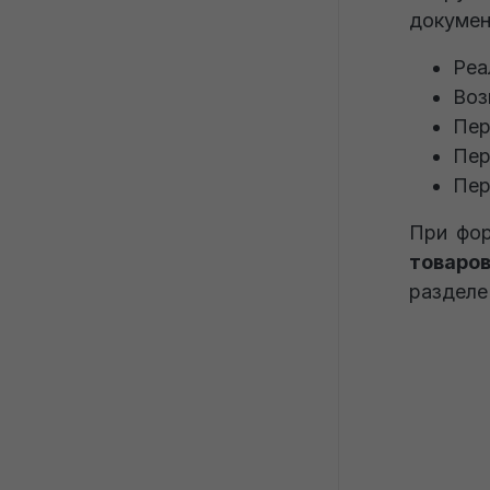
докумен
Реа
Воз
Пер
Пер
Пер
При фор
товаров
разделе