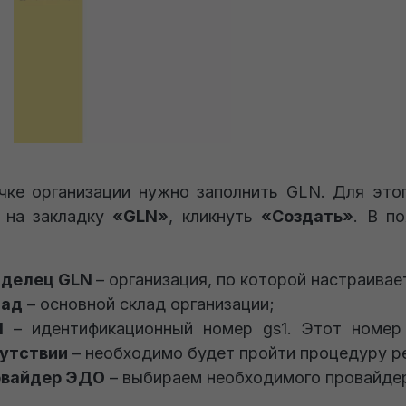
чке организации нужно заполнить GLN. Для это
 на закладку
«GLN»
, кликнуть
«Создать»
. В п
аделец GLN
– организация, по которой настраивае
лад
– основной склад организации;
N
– идентификационный номер gs1. Этот номер
утствии
– необходимо будет пройти процедуру р
овайдер ЭДО
– выбираем необходимого провайде