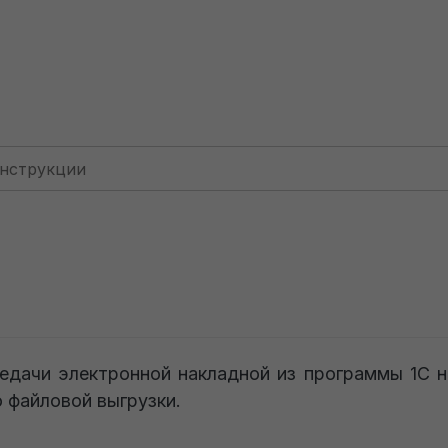
Электронный документооборот
Выгрузка электронно
грузка электронной н
фай
едачи электронной накладной из программы 1С 
 файловой выгрузки.