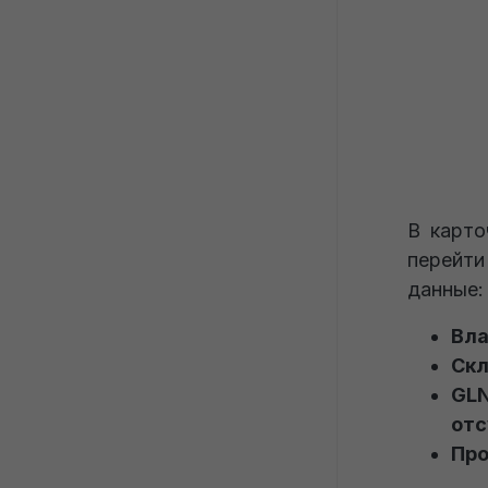
В карто
перейти
данные:
Вл
Ск
GL
отс
Пр