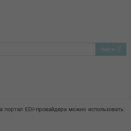
й накладной через XML-файл
Найти
акладной через XML-
л
на портал EDI-провайдера можно использовать