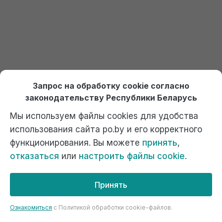
Запрос на обработку cookie согласно
законодательству Республики Беларусь
Сохранить моё имя и email в этом браузере для
последующих моих комментариев.
Мы используем файлы cookies для удобства
использования сайта po.by и его корректного
Подтвердите, что вы не робот
*
функционирования. Вы можете
принять
,
1
+
=
5
отказаться
или
настроить файлы cookie
.
Принять
Ознакомиться
c Политикой обработки cookie-файлов.