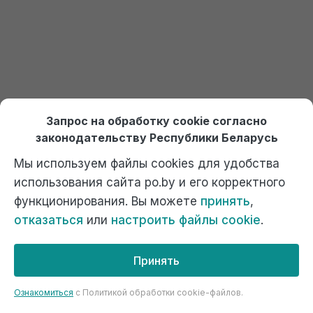
Запрос на обработку cookie согласно
законодательству Республики Беларусь
Мы используем файлы cookies для удобства
использования сайта po.by и его корректного
По документу будут сформированы
проводки:
функционирования. Вы можете
принять
,
Дт 90.4.1 Кт 41.1
– списание с/с последней
отказаться
или
настроить файлы cookie
.
проданной партии (сторно)
Дт 62.1 Кт 90.1.1
– сумма, на которую прошел
Принять
возврат от покупателя (сторно)
Ознакомиться
c Политикой обработки cookie-файлов.