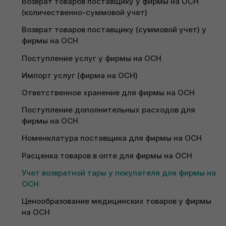
Возврат товаров поставщику у фирмы на ОСН 
(количественно-суммовой учет)
Формирование в 1С акта сверки расчетов с 
Для настройки признака учета возвратной тары
Получить пробный доступ
контрагентами (фирма на ОСН)
Возврат товаров поставщику (суммовой учет) у 
обратитесь на Линию консультаций
фирмы на ОСН
Авансовый отчет у фирмы на ОСН
1С:Бухгалтерия 8.3 PO.BY.
Поступление услуг у фирмы на ОСН
Импорт услуг (фирма на ОСН)
Поступление многооборотной
Ответственное хранение для фирмы на ОСН
тары
Поступление дополнительных расходов для 
фирмы на ОСН
Учет возвратной тары у покупателя ведется за
Номенклатура поставщика для фирмы на ОСН
балансом: на счетах
018.1
(“Многооборотная тара
полученная”) и
018.2
(“Многооборотная тара
Расценка товаров в опте для фирмы на ОСН
переданная”).
Учет возвратной тары у покупателя для фирмы на 
ОСН
Для отражения поступления товара вместе с
многооборотной тарой необходимо оформить
Ценообразование медицинских товаров у фирмы 
документ
Поступление товаров и услуг
(вкладка
на ОСН
Покупки и продажи).