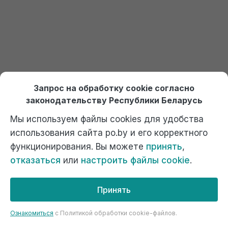
2.4. Далее необходимо отразить передачу в
Запрос на обработку cookie согласно
эксплуатацию данных материалов. Для этого на
законодательству Республики Беларусь
основании документа поступления нужно создать
документ «Передача материалов в
Мы используем файлы cookies для удобства
эксплуатацию».
использования сайта po.by и его корректного
функционирования. Вы можете
принять
,
отказаться
или
настроить файлы cookie
.
Принять
Ознакомиться
c Политикой обработки cookie-файлов.